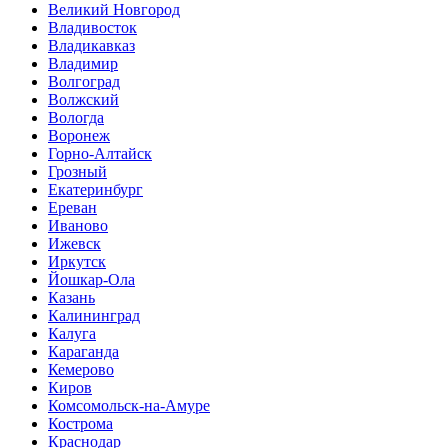
Великий Новгород
Владивосток
Владикавказ
Владимир
Волгоград
Волжский
Вологда
Воронеж
Горно-Алтайск
Грозный
Екатеринбург
Ереван
Иваново
Ижевск
Иркутск
Йошкар-Ола
Казань
Калининград
Калуга
Караганда
Кемерово
Киров
Комсомольск-на-Амуре
Кострома
Краснодар