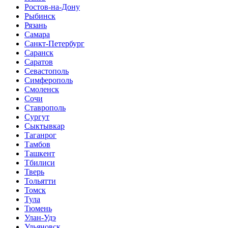
Ростов-на-Дону
Рыбинск
Рязань
Самара
Санкт-Петербург
Саранск
Саратов
Севастополь
Симферополь
Смоленск
Сочи
Ставрополь
Сургут
Сыктывкар
Таганрог
Тамбов
Ташкент
Тбилиси
Тверь
Тольятти
Томск
Тула
Тюмень
Улан-Удэ
Ульяновск