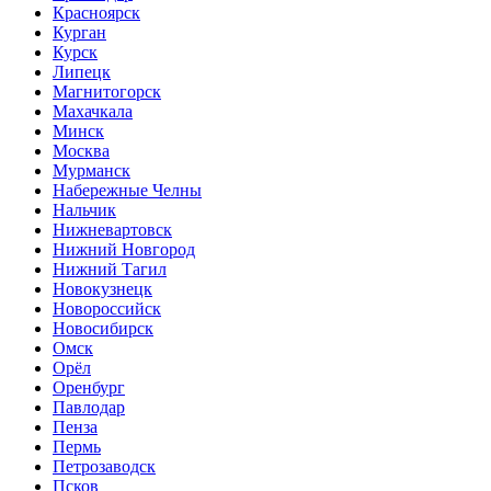
Красноярск
Курган
Курск
Липецк
Магнитогорск
Махачкала
Минск
Москва
Мурманск
Набережные Челны
Нальчик
Нижневартовск
Нижний Новгород
Нижний Тагил
Новокузнецк
Новороссийск
Новосибирск
Омск
Орёл
Оренбург
Павлодар
Пенза
Пермь
Петрозаводск
Псков