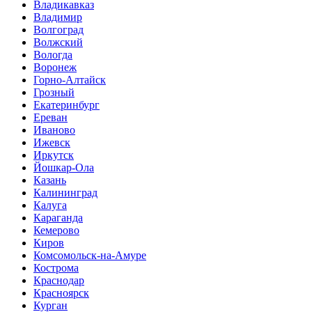
Владикавказ
Владимир
Волгоград
Волжский
Вологда
Воронеж
Горно-Алтайск
Грозный
Екатеринбург
Ереван
Иваново
Ижевск
Иркутск
Йошкар-Ола
Казань
Калининград
Калуга
Караганда
Кемерово
Киров
Комсомольск-на-Амуре
Кострома
Краснодар
Красноярск
Курган