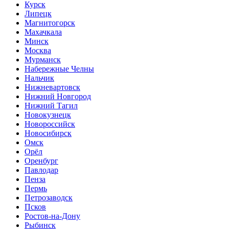
Курск
Липецк
Магнитогорск
Махачкала
Минск
Москва
Мурманск
Набережные Челны
Нальчик
Нижневартовск
Нижний Новгород
Нижний Тагил
Новокузнецк
Новороссийск
Новосибирск
Омск
Орёл
Оренбург
Павлодар
Пенза
Пермь
Петрозаводск
Псков
Ростов-на-Дону
Рыбинск